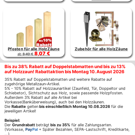
Pfosten für alle HolzZäune
Zubehör für alle HolzZäune
8,07 €
ab
8,49 €
Bis zu 38% Rabatt auf Doppelstabmatten und bis zu 13%
auf Holzzaun! Rabattaktion bis Montag 10. August 2026
35% Rabatt auf Doppelstabmatten und weitere Rabatte auf
zugehörige Metallzaun–Artikel.
5% - 10% Rabatt auf Holzzaunartikel (Zaunfeld, Tür, Doppeltor und
Schiebetor), Sichtschutz aus Holz, sowie passende Holzpfosten.
Außerdem 3% Rabatt auf alle Artikel bei
Vorkasse(Banküberweisung), auch bei den Holzzäunen.
Die
Rabatte
gelten
bis einschließlich Montag 10.08.2026
für die
jeweiligen Artikel!
Beispiel:
Der
Grundrabatt
beträgt
bis zu 35%
für alle Zahlungsarten.
(Vorkasse,
Pay
Pal
+ Später Bezahlen, SEPA-Lastschrift, Kreditkarte,
...)