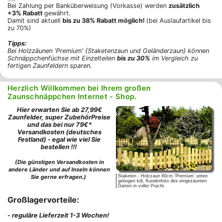
Bei Zahlung per Banküberweisung (Vorkasse) werden
zusätzlich
+3% Rabatt
gewährt.
Damit sind aktuell
bis zu 38% Rabatt möglich!
(bei Auslaufartikel bis
zu 70%)
Tipps:
Bei Holzzäunen 'Premium' {Staketenzaun und Geländerzaun} können
Schnäppchenfüchse mit Einzelteilen
bis zu 30%
im Vergleich zu
fertigen Zaunfeldern sparen.
Herzlich Willkommen bei Ihrem großen
Zaunschnäppchen Internet - Shop.
Hier erwarten Sie ab 27,99€
Zaunfelder, super ZubehörPreise
und das bei nur 79€*
Versandkosten (deutsches
Festland) - egal wie viel Sie
bestellen !!!
(Die günstigen Versandkosten in
andere Länder und auf Inseln können
Sie gerne erfragen.)
Staketen - Holzzaun 60cm 'Premium' unten
gebogen kdi, Kundenfoto des eingezäunten
Garten in voller Pracht.
Großlagervorteile:
- reguläre Lieferzeit 1-3 Wochen!