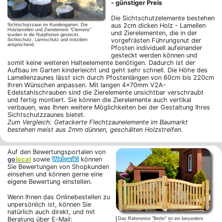
- günstiger Preis
Die Sichtschutzelemente bestehen
aus 2cm dicken Holz - Lamellen
Sichtschutzzaun im Kundengarten. Die
Holzlamellen und Zierelement "Clemens"
und Zierelementen, die in der
wurden in die Nutpfosten gesteckt.
vorgefrästen Führungsnut der
Sichtschutz, Lärmschutz und trotzdem
ansprechend.
Pfosten individuell aufeinander
gesteckt werden können und
somit keine weiteren Halteelemente benötigen. Dadurch ist der
Aufbau im Garten kinderleicht und geht sehr schnell. Die Höhe des
Lamellenzaunes lässt sich durch Pfostenlängen von 60cm bis 220cm
Ihren Wünschen anpassen. Mit langen 4x70mm V2A-
Edelstahlschrauben sind die Zierelemente unsichtbar verschraubt
und fertig montiert. Sie können die Zierelemente auch vertikal
verbauen, was Ihnen weitere Möglichkeiten bei der Gestaltung Ihres
Sichtschutzzaunes bietet.
Zum Vergleich: Getackerte Flechtzaunelemente im Baumarkt
bestehen meist aus 2mm dünnen, geschälten Holzstreifen.
Auf den Bewertungsportalen von
go
local
sowie
Webwiki
können
Sie Bewertungen von Shopkunden
einsehen und können gerne eine
eigene Bewertung einstellen.
Wenn Ihnen das Onlinebestellen zu
unpersönlich ist, können Sie
natürlich auch direkt, und mit
Beratung über E-Mail:
Das Rahmentor "Berlin" ist ein besonders