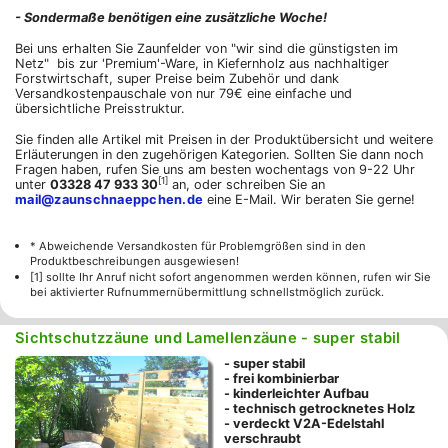
- Sondermaße benötigen eine zusätzliche Woche!
Bei uns erhalten Sie Zaunfelder von "wir sind die günstigsten im
Netz" bis zur 'Premium'-Ware, in Kiefernholz aus nachhaltiger
Forstwirtschaft, super Preise beim Zubehör und dank
Versandkostenpauschale von nur 79€ eine einfache und
übersichtliche Preisstruktur.
Sie finden alle Artikel mit Preisen in der Produktübersicht und weitere
Erläuterungen in den zugehörigen Kategorien. Sollten Sie dann noch
Fragen haben, rufen Sie uns am besten wochentags von 9-22 Uhr
[1]
unter
03328 47 933 30
an, oder schreiben Sie an
mail@zaunschnaeppchen.de
eine E-Mail. Wir beraten Sie gerne!
* Abweichende Versandkosten für Problemgrößen sind in den
Produktbeschreibungen ausgewiesen!
[1] sollte Ihr Anruf nicht sofort angenommen werden können, rufen wir Sie
bei aktivierter Rufnummernübermittlung schnellstmöglich zurück.
Sichtschutzzäune und Lamellenzäune - super stabil
- super stabil
- frei kombinierbar
- kinderleichter Aufbau
- technisch getrocknetes Holz
- verdeckt V2A-Edelstahl
verschraubt