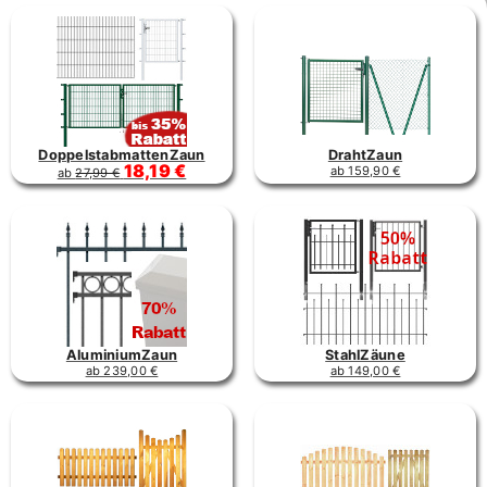
DoppelstabmattenZaun
DrahtZaun
18,19 €
ab 159,90 €
ab
27,99 €
AluminiumZaun
StahlZäune
ab 239,00 €
ab 149,00 €