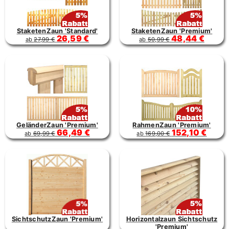
StaketenZaun 'Standard'
StaketenZaun 'Premium'
26,59 €
48,44 €
ab
27,99 €
ab
50,99 €
GeländerZaun 'Premium'
RahmenZaun 'Premium'
66,49 €
152,10 €
ab
69,99 €
ab
169,00 €
SichtschutzZaun 'Premium'
Horizontalzaun Sichtschutz
'Premium'