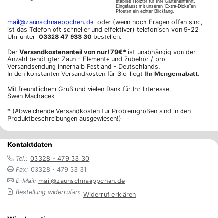
stabiles Holztor für Ihre Garteneinfahrt.
Eingefasst mit unseren "Extra-Dicke"en
Pfosten ein echter Blickfang.
mail@zaunschnaeppchen.de
oder (wenn noch Fragen offen sind,
ist das Telefon oft schneller und effektiver) telefonisch von 9-22
Uhr unter:
03328 47 933 30
bestellen.
Der
Versandkostenanteil von nur! 79€*
ist unabhängig von der
Anzahl benötigter Zaun - Elemente und Zubehör / pro
Versandsendung innerhalb Festland - Deutschlands.
In den konstanten Versandkosten für Sie, liegt
Ihr Mengenrabatt
.
Mit freundlichem Gruß und vielen Dank für Ihr Interesse.
Swen Machacek
* (Abweichende Versandkosten für Problemgrößen sind in den
Produktbeschreibungen ausgewiesen!)
Kontaktdaten
Tel.:
03328 - 479 33 30
Fax:
03328 - 479 33 31
E-Mail:
mail@zaunschnaeppchen.de
Bestellung widerrufen:
Widerruf erklären