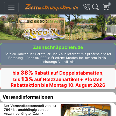
0
Zaunschnäppchen.de
Seit 20 Jahren Ihr Hersteller und Zaunlieferant mit professioneller
Beratung – über 80.000 zufriedene Kunden bei bestem Preis-
Leistungs-Verhältnis
38%
bis
Rabatt auf Doppelstabmatten,
13%
bis
auf Holzzaunartikel + Pfosten
Rabattaktion bis Montag 10. August 2026
Versandinformationen
Der
Versandkostenanteil
von nur!
79€*
ist
unabhängig
von der
Anzahl benötigter Zaun -