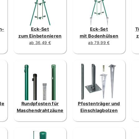
n-
Eck-Set
Eck-Set
T
zum Einbetonieren
mit Bodenhülsen
z
ab 36,49 €
ab 79,99 €
le
Rundpfosten für
Pfostenträger und
Maschendrahtzäune
Einschlagbolzen