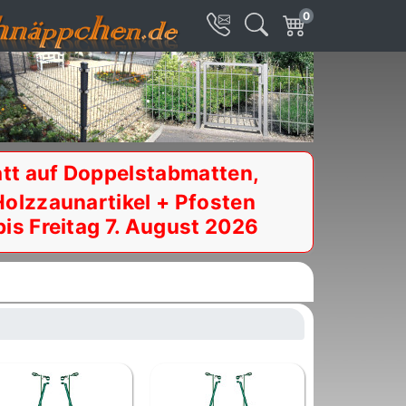
0
tt auf Doppelstabmatten,
Holzzaunartikel + Pfosten
bis Freitag 7. August 2026