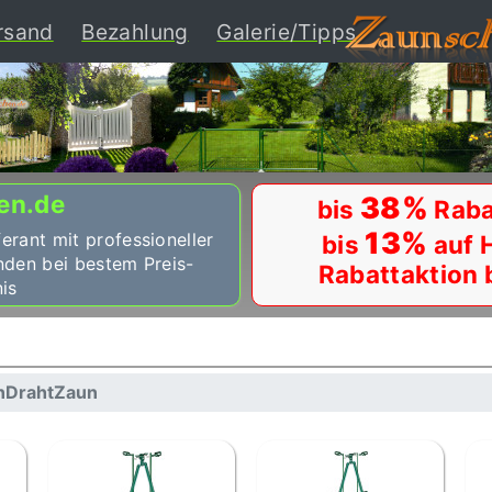
ent)
rsand
Bezahlung
Galerie/Tipps
en.de
38%
bis
Raba
13%
ferant mit professioneller
bis
auf 
nden bei bestem Preis-
Rabattaktion 
is
nDrahtZaun