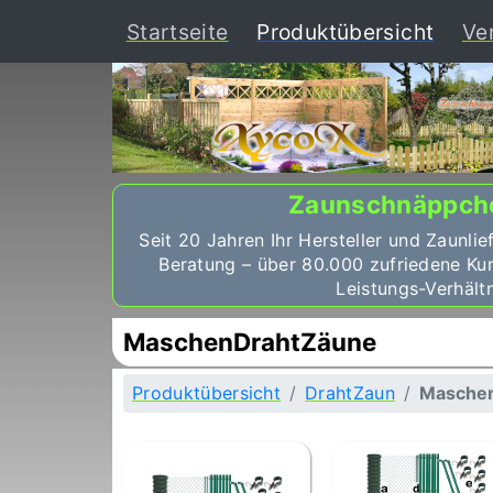
(curr
Startseite
Produktübersicht
Ve
Zaunschnäppch
Seit 20 Jahren Ihr Hersteller und Zaunlie
Beratung – über 80.000 zufriedene Ku
Leistungs-Verhältn
MaschenDrahtZäune
Produktübersicht
DrahtZaun
Masche