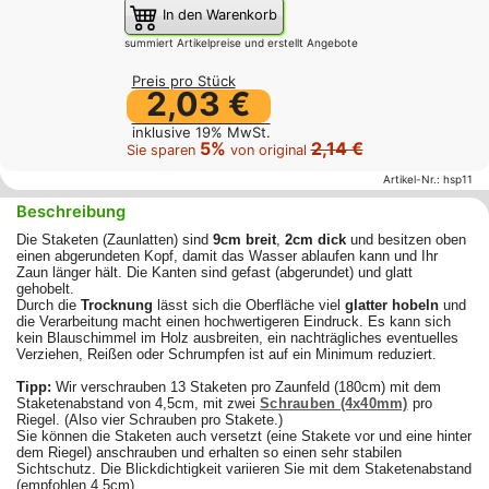
In den Warenkorb
summiert Artikelpreise und erstellt Angebote
Preis pro Stück
2,03 €
inklusive 19% MwSt.
5%
2,14 €
Sie sparen
von original
Artikel-Nr.:
hsp11
Beschreibung
Die Staketen (Zaunlatten) sind
9cm breit
,
2cm dick
und besitzen oben
einen abgerundeten Kopf, damit das Wasser ablaufen kann und Ihr
Zaun länger hält. Die Kanten sind gefast (abgerundet) und glatt
gehobelt.
Durch die
Trocknung
lässt sich die Oberfläche viel
glatter hobeln
und
die Verarbeitung macht einen hochwertigeren Eindruck. Es
kann sich
kein Blauschimmel im Holz ausbreiten, ein nachträgliches eventuelles
Verziehen, Reißen oder Schrumpfen ist auf ein Minimum reduziert.
Tipp:
Wir verschrauben 13 Staketen pro Zaunfeld (180cm) mit dem
Staketenabstand von 4,5cm, mit zwei
Schrauben (4x40mm)
pro
Riegel. (Also vier Schrauben pro Stakete.)
Sie können die Staketen auch versetzt (eine Stakete vor und eine hinter
dem Riegel) anschrauben und erhalten so einen sehr stabilen
Sichtschutz. Die Blickdichtigkeit variieren Sie mit dem Staketenabstand
(empfohlen 4,5cm).