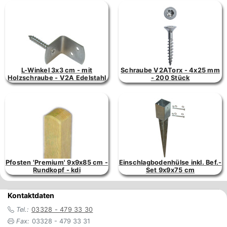
L-Winkel 3x3 cm - mit
Schraube V2ATorx - 4x25 mm
Holzschraube - V2A Edelstahl
- 200 Stück
Pfosten 'Premium' 9x9x85 cm -
Einschlagbodenhülse inkl. Bef.-
Rundkopf - kdi
Set 9x9x75 cm
Kontaktdaten
Tel.:
03328 - 479 33 30
Fax:
03328 - 479 33 31