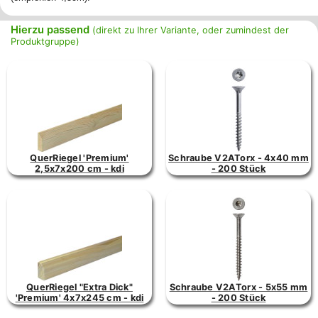
Hierzu passend
(direkt zu Ihrer Variante, oder zumindest der
Produktgruppe)
QuerRiegel 'Premium'
Schraube V2ATorx - 4x40 mm
2,5x7x200 cm - kdi
- 200 Stück
QuerRiegel "Extra Dick"
Schraube V2ATorx - 5x55 mm
'Premium' 4x7x245 cm - kdi
- 200 Stück