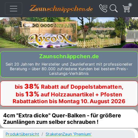
0
Zaunschnäppchen.de
Seit 20 Jahren Ihr Hersteller und Zaunlieferant mit professioneller
Beratung – über 80.000 zufriedene Kunden bei bestem Preis-
Leistungs-Verhältnis
38%
bis
Rabatt auf Doppelstabmatten,
13%
bis
auf Holzzaunartikel + Pfosten
Rabattaktion bis Montag 10. August 2026
4cm "Extra dicke" Quer-Balken - für größere
Zaunlängen zum selber schrauben !
Produktübersicht
StaketenZaun 'Premium'