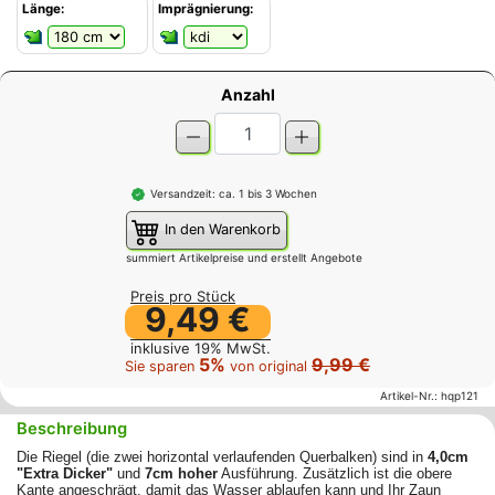
Länge:
Imprägnierung:
Anzahl
Versandzeit: ca. 1 bis 3 Wochen
In den Warenkorb
summiert Artikelpreise und erstellt Angebote
Preis pro Stück
9,49 €
inklusive 19% MwSt.
5%
9,99 €
Sie sparen
von original
Artikel-Nr.:
hqp121
Beschreibung
Die Riegel (die zwei horizontal verlaufenden Querbalken) sind in
4,0cm
"Extra Dicker"
und
7cm hoher
Ausführung. Zusätzlich ist die obere
Kante angeschrägt, damit das Wasser ablaufen kann und Ihr Zaun