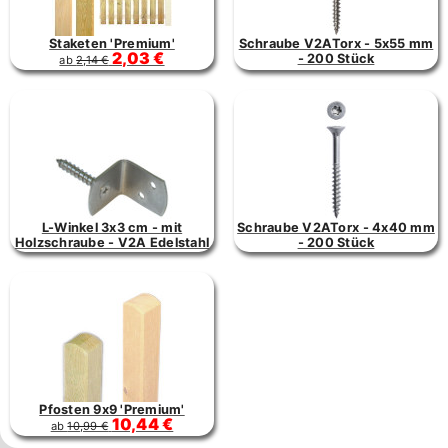
Staketen 'Premium'
Schraube V2ATorx - 5x55 mm
2,03 €
- 200 Stück
ab
2,14 €
L-Winkel 3x3 cm - mit
Schraube V2ATorx - 4x40 mm
Holzschraube - V2A Edelstahl
- 200 Stück
Pfosten 9x9 'Premium'
10,44 €
ab
10,99 €